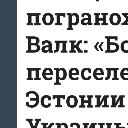
пограно
Валк: «
пересел
Эстонии
Украины