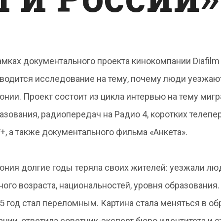
амках документального проекта кинокомпании Diafilm
водится исследование на тему, почему люди уезжаю
онии. Проект состоит из цикла интервью на тему мигр
азования, радиопередач на Радио 4, коротких телепе
+, а также документального фильма «Анкета».
ония долгие годы теряла своих жителей: уезжали лю
ного возраста, национальностей, уровня образования
5 год стал переломным. Картина стала меняться в о
ции, ответила советник-эксперт бюро идентитета и с