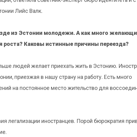
тонии Лийс Валк.
зде из Эстонии молодежи. А как много желающи
ия роста? Каковы истинные причины переезда?
ольше людей желает приехать жить в Эстонию. Иност
онии, приезжая в нашу страну на работу. Есть много
ений на постоянное место жительство для воссоеди
вия легализации иностранцев. Порой бюрократия при
ие.