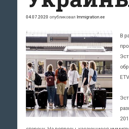
04.07.2020
опубликовал
Immigration.ee
В р
про
Эст
обр
ETV
Эст
раз
201
сторону. На вопросы, касающиеся иммигра