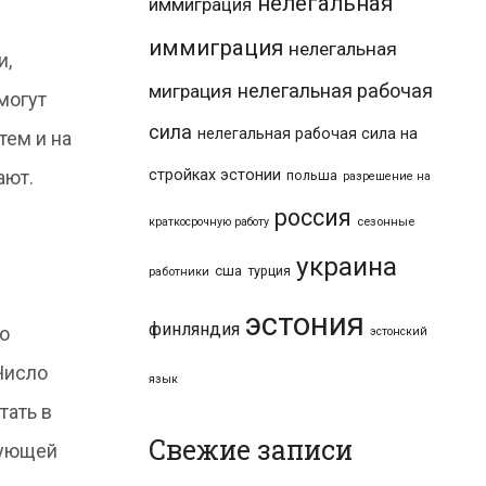
нелегальная
иммиграция
иммиграция
нелегальная
и,
нелегальная рабочая
миграция
могут
сила
нелегальная рабочая сила на
тем и на
стройках эстонии
ают.
польша
разрешение на
россия
краткосрочную работу
сезонные
украина
сша
турция
работники
эстония
финляндия
о
эстонский
Число
язык
тать в
Свежие записи
вующей