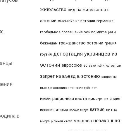
жительство
вид на жительство в
эстонии
высылка из эстонии
германия
х
глобальное соглашение оон по миграции и
гражданство эстонии
беженцам
греция
депортация украинцев из
грузия
ранцы
эстонии
евросоюз
ес
закон об иностранцах
запрет на въезд в эстонию
запрет на
нения
въезд в эстонию в течение трёх лет
иммиграционная квота
индия
иммиграция
латвия
литва
италия
испания
коронавирус
водила в
незаконная
молдова
миграционная квота