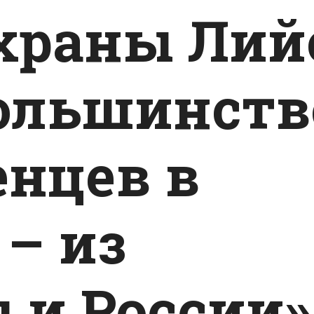
храны Лий
Большинств
енцев в
 – из
 и России»