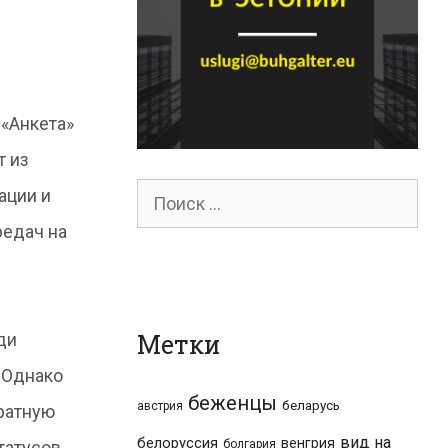
 «Анкета»
т из
Поиск
ации и
редач на
для:
Метки
ди
. Однако
беженцы
беларусь
австрия
братную
вид на
белоруссия
венгрия
болгария
татусов