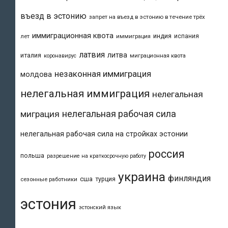
въезд в эстонию
запрет на въезд в эстонию в течение трёх
иммиграционная квота
индия
испания
лет
иммиграция
латвия
литва
италия
коронавирус
миграционная квота
незаконная иммиграция
молдова
нелегальная иммиграция
нелегальная
нелегальная рабочая сила
миграция
нелегальная рабочая сила на стройках эстонии
россия
польша
разрешение на краткосрочную работу
украина
финляндия
сша
турция
сезонные работники
эстония
эстонский язык