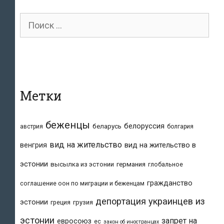
Поиск
для:
Метки
беженцы
белоруссия
беларусь
австрия
болгария
вид на жительство
вид на жительство в
венгрия
эстонии
высылка из эстонии
германия
глобальное
гражданство
соглашение оон по миграции и беженцам
депортация украинцев из
эстонии
греция
грузия
эстонии
запрет на
евросоюз
ес
закон об иностранцах