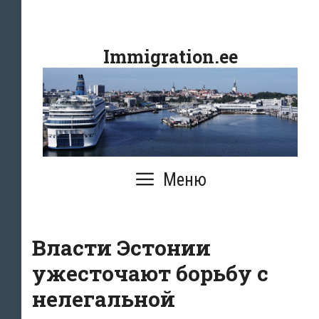
Перейти
к
Immigration.ee
содержимому
Меню
Власти Эстонии
ужесточают борьбу с
нелегальной