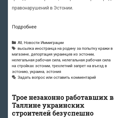
правонарушений в Эстонии.
Работавший
Подробнее
незаконно
Рубрики
All
,
Новости Иммиграции
в
Метки
высылка иностранца на родину за попытку кражи в
магазине
,
депортация украинцев из эстонии
,
Эстонии
нелегальная рабочая сила
,
нелегальная рабочая сила
украинец
на стройках эстонии
,
трехлетний запрет на въезд в
эстонию
,
украина
,
эстония
попался
Задать вопрос или оставить комментарий
на
воровстве
Трое незаконно работавших в
и
Таллине украинских
строителей безуспешно
был