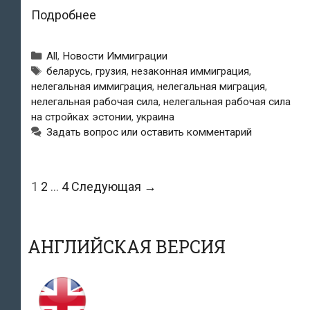
Полиция
Подробнее
обнаружила
Рубрики
All
,
Новости Иммиграции
в
Метки
беларусь
,
грузия
,
незаконная иммиграция
,
нелегальная иммиграция
,
нелегальная миграция
,
Ида-
нелегальная рабочая сила
,
нелегальная рабочая сила
Вирумаа
на стройках эстонии
,
украина
Задать вопрос или оставить комментарий
39
иностранцев,
Навигация
1
2
…
4
Следующая →
работавших
по
в
записям
Эстонии
АНГЛИЙСКАЯ ВЕРСИЯ
без
законного