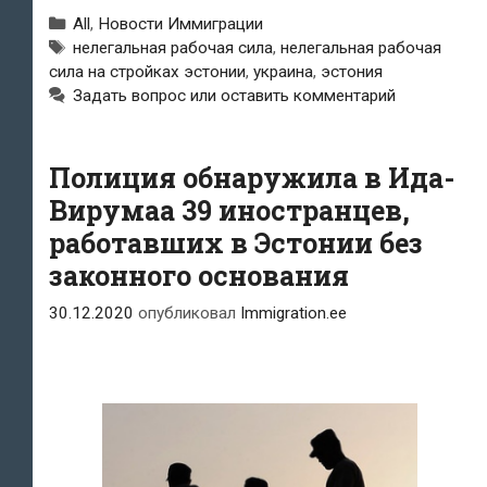
Рубрики
All
,
Новости Иммиграции
работавших
Метки
нелегальная рабочая сила
,
нелегальная рабочая
сила на стройках эстонии
,
украина
,
эстония
в
Задать вопрос или оставить комментарий
Таллине
украинских
Полиция обнаружила в Ида-
строителей
Вирумаа 39 иностранцев,
безуспешно
работавших в Эстонии без
законного основания
пытались
сбежать
30.12.2020
опубликовал
Immigration.ee
от
полиции