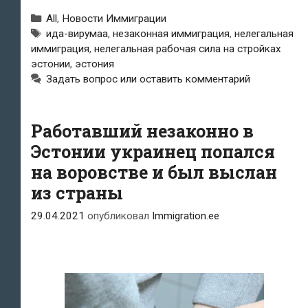
стройплощадках
Рубрики
All
,
Новости Иммиграции
в
Метки
ида-вирумаа
,
незаконная иммиграция
,
нелегальная
иммиграция
,
нелегальная рабочая сила на стройках
Ида-
эстонии
,
эстония
Вирумаа
Задать вопрос или оставить комментарий
обнаружено
13
Работавший незаконно в
Эстонии украинец попался
незарегистрированных
на воровстве и был выслан
работников
из страны
29.04.2021
опубликовал
Immigration.ee