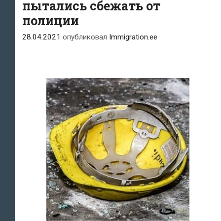
пытались сбежать от
выслан
полиции
из
28.04.2021
опубликовал
Immigration.ee
страны