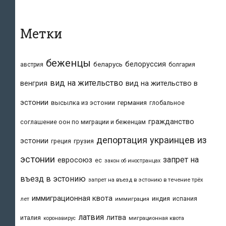
Метки
беженцы
белоруссия
беларусь
австрия
болгария
вид на жительство
вид на жительство в
венгрия
эстонии
высылка из эстонии
германия
глобальное
гражданство
соглашение оон по миграции и беженцам
депортация украинцев из
эстонии
греция
грузия
эстонии
запрет на
евросоюз
ес
закон об иностранцах
въезд в эстонию
запрет на въезд в эстонию в течение трёх
иммиграционная квота
индия
испания
лет
иммиграция
латвия
литва
италия
коронавирус
миграционная квота