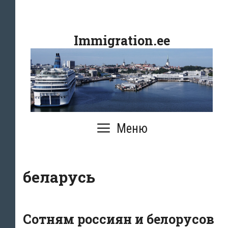
Перейти
к
Immigration.ee
содержимому
Меню
беларусь
Сотням россиян и белорусов