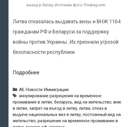
въезд в Литву. Источник фото: Pixabay.com.
Литва отказалась выдавать визы и ВНЖ 1164
гражданам РФ и Беларуси за поддержку
войны против Украины. Их признали угрозой
безопасности республики.
Сотням
Подробнее
россиян
Рубрики
All
,
Новости Иммиграции
и
Метки
аннулирование разрешения на временное
проживание в литве
,
беларусь
,
вид на жительство
,
внж
белорусов
в литве
,
запрет на въезд в литву
,
литва
,
отказ в
запретили
выдаче национальных виз в литву
,
постоянный вид на
жительство
,
разрешение на временное проживание в
въезд
литве
,
россия
,
рф
,
украина