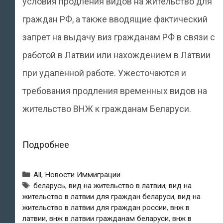
условия продления видов на жительство для
граждан РФ, а также вводящие фактический
запрет на выдачу виз гражданам РФ в связи с
работой в Латвии или нахождением в Латвии
при удалённой работе. Ужесточаются и
требования продления временных видов на
жительство ВНЖ к гражданам Беларуси.
Условия
Подробнее
выдачи
Рубрики
All
,
Новости Иммиграции
ВНЖ
Метки
беларусь
,
вид на жительство в латвии
,
вид на
жительство в латвии для граждан беларуси
,
вид на
в
жительство в латвии для граждан россии
,
внж в
Латвии
латвии
,
внж в латвии гражданам беларуси
,
внж в