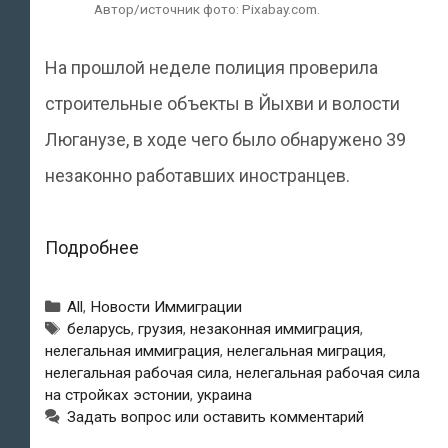
Автор/источник фото: Pixabay.com.
На прошлой неделе полиция проверила
строительные объекты в Йыхви и волости
Люганузе, в ходе чего было обнаружено 39
незаконно работавших иностранцев.
Полиция
Подробнее
обнаружила
Рубрики
All
,
Новости Иммиграции
в
Метки
беларусь
,
грузия
,
незаконная иммиграция
,
нелегальная иммиграция
,
нелегальная миграция
,
Ида-
нелегальная рабочая сила
,
нелегальная рабочая сила
Вирумаа
на стройках эстонии
,
украина
Задать вопрос или оставить комментарий
39