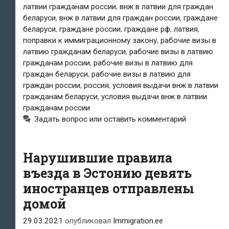
латвии гражданам россии
,
внж в латвии для граждан
гражданам
беларуси
,
внж в латвии для граждан россии
,
граждане
РФ
беларуси
,
граждане россии
,
граждане рф
,
латвия
,
поправки к иммиграционному закону
,
рабочие визы в
и
латвию гражданам беларуси
,
рабочие визы в латвию
гражданам россии
,
рабочие визы в латвию для
Беларуси
граждан беларуси
,
рабочие визы в латвию для
ужесточены;
граждан россии
,
россия
,
условия выдачи внж в латвии
гражданам беларуси
,
условия выдачи внж в латвии
россиянам
гражданам россии
Задать вопрос или оставить комментарий
не
будут
Нарушившие правила
выдавать
въезда в Эстонию девять
рабочие
иностранцев отправлены
визы
домой
29.03.2021
опубликовал
Immigration.ee