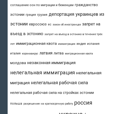
гражданство
соглашение оон по миграции и беженцам
депортация украинцев из
эстонии
греция
грузия
эстонии
запрет на
евросоюз
ес
закон об иностранцах
въезд в эстонию
запрет на въезд в эстонию в течение трёх
иммиграционная квота
индия
испания
лет
иммиграция
латвия
литва
италия
коронавирус
миграционная квота
незаконная иммиграция
молдова
нелегальная иммиграция
нелегальная
нелегальная рабочая сила
миграция
нелегальная рабочая сила на стройках эстонии
россия
польша
разрешение на краткосрочную работу