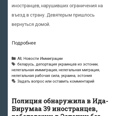
иностранцев, нарушивших ограничения на
въезд в страну. Девятерым пришлось
вернуться домой.
Нарушившие
Подробнее
правила
Рубрики
All
,
Новости Иммиграции
въезда
Метки
беларусь
,
депортация украинцев из эстонии
,
нелегальная иммиграция
,
нелегальная миграция
,
в
нелегальная рабочая сила
,
украина
,
эстония
Эстонию
Задать вопрос или оставить комментарий
девять
иностранцев
Полиция обнаружила в Ида-
Вирумаа 39 иностранцев,
отправлены