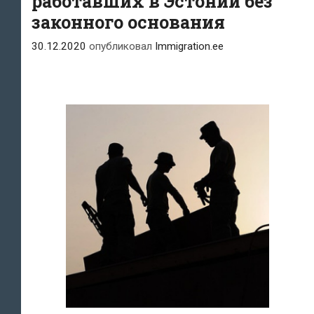
работавших в Эстонии без
домой
законного основания
30.12.2020
опубликовал
Immigration.ee