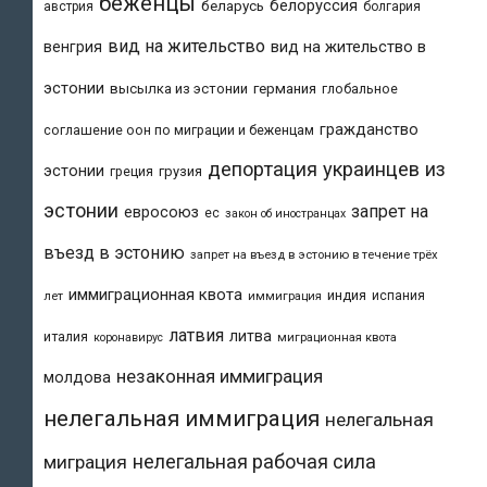
беженцы
белоруссия
беларусь
австрия
болгария
вид на жительство
вид на жительство в
венгрия
эстонии
высылка из эстонии
германия
глобальное
гражданство
соглашение оон по миграции и беженцам
депортация украинцев из
эстонии
греция
грузия
эстонии
запрет на
евросоюз
ес
закон об иностранцах
въезд в эстонию
запрет на въезд в эстонию в течение трёх
иммиграционная квота
индия
испания
лет
иммиграция
латвия
литва
италия
коронавирус
миграционная квота
незаконная иммиграция
молдова
нелегальная иммиграция
нелегальная
нелегальная рабочая сила
миграция