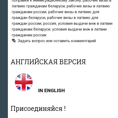
поправки к иммиграционному закону
,
рабочие визы в
и
латвию гражданам беларуси
,
рабочие визы в латвию
гражданам россии
,
рабочие визы в латвию для
Беларуси
граждан беларуси
,
рабочие визы в латвию для
ужесточены;
граждан россии
,
россия
,
условия выдачи внж в латвии
гражданам беларуси
,
условия выдачи внж в латвии
россиянам
гражданам россии
Задать вопрос или оставить комментарий
не
будут
АНГЛИЙСКАЯ ВЕРСИЯ
выдавать
рабочие
визы
IN ENGLISH
Присоединяйся !