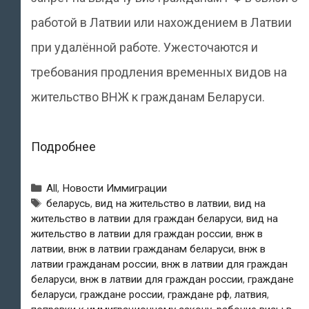
работой в Латвии или нахождением в Латвии
при удалённой работе. Ужесточаются и
требования продления временных видов на
жительство ВНЖ к гражданам Беларуси.
Условия
Подробнее
выдачи
Рубрики
All
,
Новости Иммиграции
ВНЖ
Метки
беларусь
,
вид на жительство в латвии
,
вид на
жительство в латвии для граждан беларуси
,
вид на
в
жительство в латвии для граждан россии
,
внж в
Латвии
латвии
,
внж в латвии гражданам беларуси
,
внж в
латвии гражданам россии
,
внж в латвии для граждан
гражданам
беларуси
,
внж в латвии для граждан россии
,
граждане
РФ
беларуси
,
граждане россии
,
граждане рф
,
латвия
,