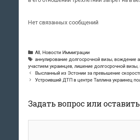
Нет связанных сообщений
Рубрики
All
,
Новости Иммиграции
Метки
аннулирование долгосрочной визы
,
вождение а
участием украинцев
,
лишение долгосрочной визы
,
Навигация
Высланный из Эстонии за превышение скорост
по
Устроивший ДТП в центре Таллина украинец по
записям
Задать вопрос или оставит
комментарий