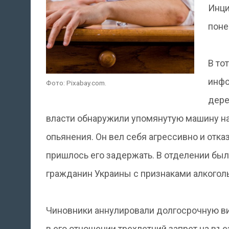
Инци
поне
В то
инфо
Фото: Pixabay.com.
дере
власти обнаружили упомянутую машину на
опьянения. Он вел себя агрессивно и отк
пришлось его задержать. В отделении был
гражданин Украины с признаками алкогол
Чиновники аннулировали долгосрочную визу
в его отношении трехлетний запрет на въе