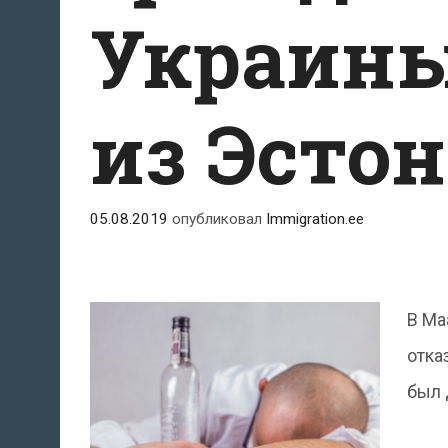
Украины
из Эсто
05.08.2019
опубликовал
Immigration.ee
В Ма
отка
был 