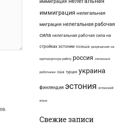
нелегальная
иммиграция
иммиграция
нелегальная
нелегальная рабочая
миграция
сила
нелегальная рабочая сила на
стройках эстонии
польша
разрешение на
россия
краткосрочную работу
сезонные
украина
сша
турция
работники
эстония
финляндия
эстонский
язык
ев.
Свежие записи