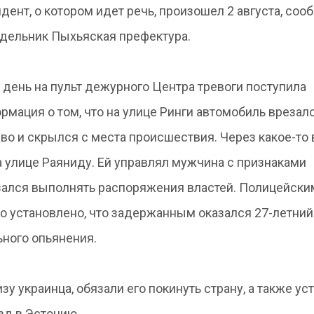
дент, о котором идет речь, произошел 2 августа, соо
дельник Пыхьяская префектура.
т день на пульт дежурного Центра тревоги поступила
рмация о том, что на улице Ринги автомобиль врезал
во и скрылся с места происшествия. Через какое-то
 улице Раяниду. Ей управлял мужчина с признаками
азался выполнять распоряжения властей. Полицейски
о установлено, что задержанным оказался 27-летний
ьного опьянения.
 украинца, обязали его покинуть страну, а также ус
зд в Эстонию.