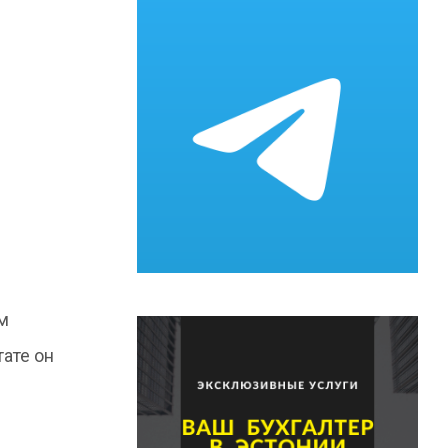
м
ате он