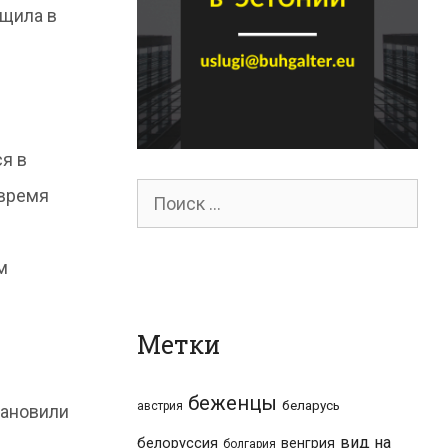
бщила в
ся в
Поиск
 время
для:
м
Метки
беженцы
беларусь
австрия
тановили
вид на
белоруссия
венгрия
болгария