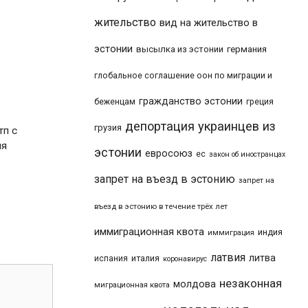
жительство
вид на жительство в
эстонии
высылка из эстонии
германия
глобальное соглашение оон по миграции и
гражданство эстонии
беженцам
греция
депортация украинцев из
грузия
тп с
ия
эстонии
евросоюз
ес
закон об иностранцах
запрет на въезд в эстонию
запрет на
въезд в эстонию в течение трёх лет
иммиграционная квота
индия
иммиграция
латвия
литва
италия
испания
коронавирус
незаконная
молдова
миграционная квота