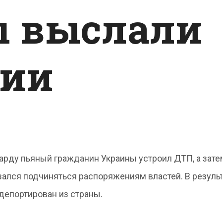
 выслали
нии
арду пьяный гражданин Украины устроил ДТП, а зате
зался подчиняться распоряжениям властей. В результ
депортирован из страны.