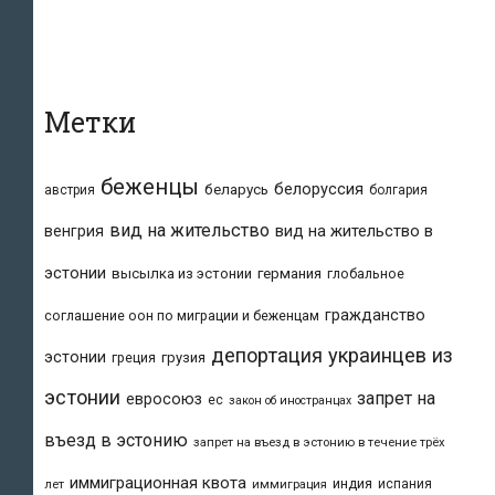
для:
Метки
беженцы
белоруссия
беларусь
австрия
болгария
вид на жительство
вид на жительство в
венгрия
эстонии
высылка из эстонии
германия
глобальное
гражданство
соглашение оон по миграции и беженцам
депортация украинцев из
эстонии
греция
грузия
эстонии
запрет на
евросоюз
ес
закон об иностранцах
въезд в эстонию
запрет на въезд в эстонию в течение трёх
иммиграционная квота
индия
испания
лет
иммиграция