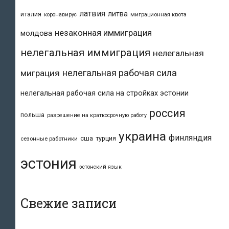
латвия
литва
италия
коронавирус
миграционная квота
незаконная иммиграция
молдова
нелегальная иммиграция
нелегальная
нелегальная рабочая сила
миграция
нелегальная рабочая сила на стройках эстонии
россия
польша
разрешение на краткосрочную работу
украина
финляндия
сша
турция
сезонные работники
эстония
эстонский язык
Свежие записи