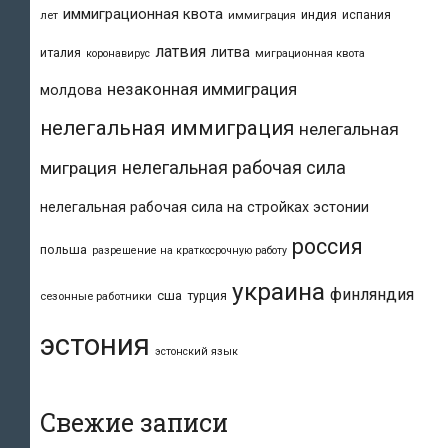
иммиграционная квота
индия
испания
лет
иммиграция
латвия
литва
италия
коронавирус
миграционная квота
незаконная иммиграция
молдова
нелегальная иммиграция
нелегальная
нелегальная рабочая сила
миграция
нелегальная рабочая сила на стройках эстонии
россия
польша
разрешение на краткосрочную работу
украина
финляндия
сша
турция
сезонные работники
эстония
эстонский язык
Свежие записи