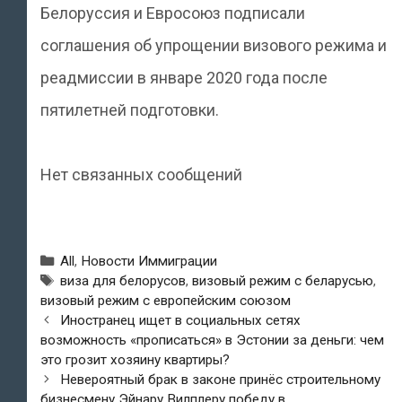
Белоруссия и Евросоюз подписали
соглашения об упрощении визового режима и
реадмиссии в январе 2020 года после
пятилетней подготовки.
Нет связанных сообщений
Рубрики
All
,
Новости Иммиграции
Метки
виза для белорусов
,
визовый режим с беларусью
,
визовый режим с европейским союзом
Навигация
Иностранец ищет в социальных сетях
по
возможность «прописаться» в Эстонии за деньги: чем
записям
это грозит хозяину квартиры?
Невероятный брак в законе принёс строительному
бизнесмену Эйнару Вилплеру победу в