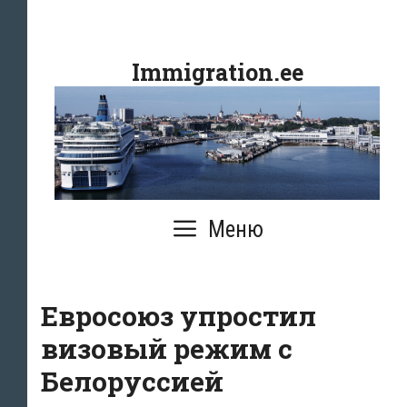
Перейти
к
Immigration.ee
содержимому
Меню
Евросоюз упростил
визовый режим с
Белоруссией