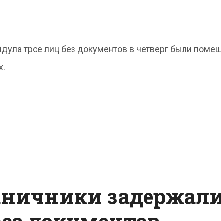
йдула трое лиц без документов в четверг были поме
х.
аничники задержал
без документов