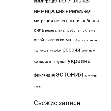
нелегальная
иммиграция
иммиграция
нелегальная
нелегальная рабочая
миграция
сила
нелегальная рабочая сила на
стройках эстонии
польша
разрешение на
россия
краткосрочную работу
сезонные
украина
сша
турция
работники
эстония
финляндия
эстонский
язык
Свежие записи