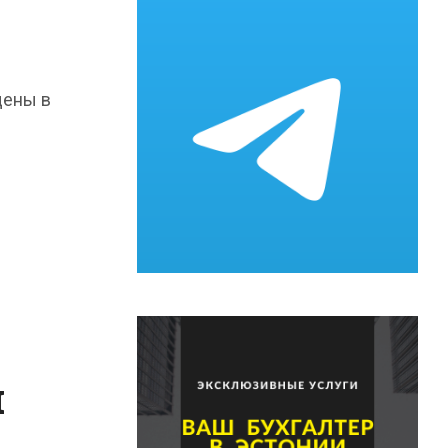
щены в
и