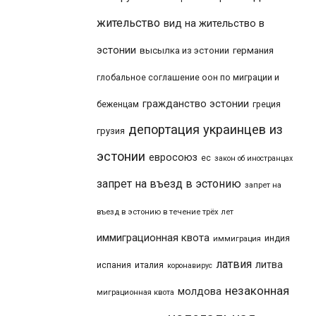
жительство
вид на жительство в
эстонии
высылка из эстонии
германия
глобальное соглашение оон по миграции и
гражданство эстонии
беженцам
греция
депортация украинцев из
грузия
эстонии
евросоюз
ес
закон об иностранцах
запрет на въезд в эстонию
запрет на
въезд в эстонию в течение трёх лет
иммиграционная квота
индия
иммиграция
латвия
литва
италия
испания
коронавирус
незаконная
молдова
миграционная квота