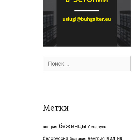
Поиск
для:
Метки
беженцы
беларусь
австрия
вид на
белоруссия
венгрия
болгария