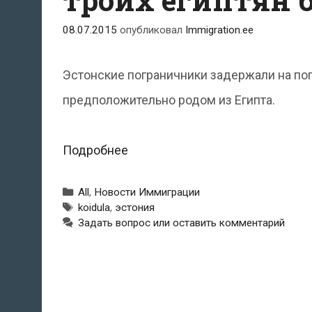
помещены
08.07.2015
опубликовал
Immigration.ee
в
Харкуский
Эстонские пограничники задержали на пог
центр
предположительно родом из Египта.
Эстонские
Подробнее
пограничники
Рубрики
All
,
Новости Иммиграции
задержали
Метки
koidula
,
эстония
Задать вопрос или оставить комментарий
троих
египтян
без
документов