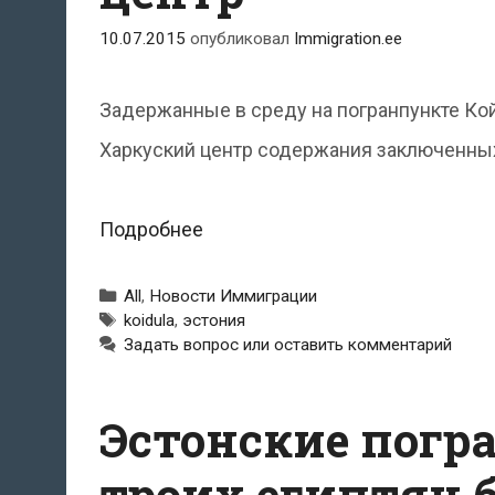
10.07.2015
опубликовал
Immigration.ee
Задержанные в среду на погранпункте Ко
Харкуский центр содержания заключенны
Задержанные
Подробнее
в
Рубрики
All
,
Новости Иммиграции
Койдула
Метки
koidula
,
эстония
Задать вопрос или оставить комментарий
трое
лиц
Эстонские погр
без
документов
троих египтян 