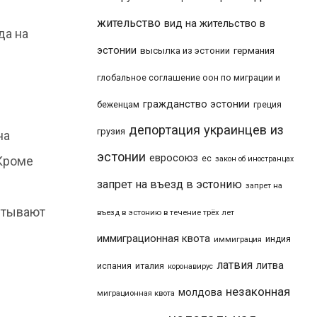
жительство
вид на жительство в
да на
эстонии
высылка из эстонии
германия
глобальное соглашение оон по миграции и
гражданство эстонии
беженцам
греция
депортация украинцев из
грузия
на
эстонии
евросоюз
ес
 Кроме
закон об иностранцах
запрет на въезд в эстонию
в
запрет на
итывают
въезд в эстонию в течение трёх лет
иммиграционная квота
индия
иммиграция
латвия
литва
италия
испания
коронавирус
незаконная
молдова
миграционная квота