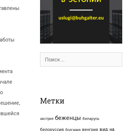
ставлены
работы
Поиск
для:
мента
ачале
до
Метки
решение,
жившейся
беженцы
беларусь
австрия
вид на
белоруссия
венгрия
болгария