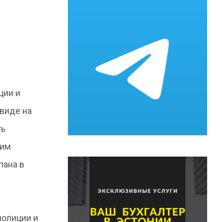
ции и
виде на
ть
ким
пана в
полиции и