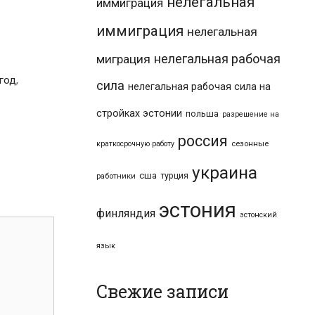
нелегальная
иммиграция
иммиграция
нелегальная
нелегальная рабочая
миграция
 год
,
сила
нелегальная рабочая сила на
стройках эстонии
польша
разрешение на
россия
краткосрочную работу
сезонные
украина
сша
турция
работники
эстония
финляндия
эстонский
язык
Свежие записи