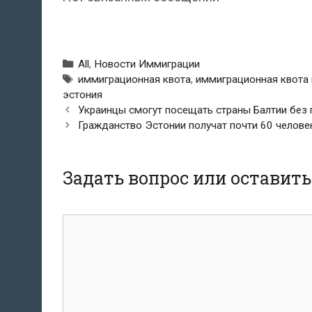
Рубрики
All
,
Новости Иммиграции
Метки
иммиграционная квота
,
иммиграционная квота 
эстония
Навигация
Украинцы смогут посещать страны Балтии без 
по
Гражданство Эстонии получат почти 60 челове
записям
Задать вопрос или оставит
комментарий