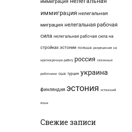
нелегальная
иммиграция
иммиграция
нелегальная
нелегальная рабочая
миграция
сила
нелегальная рабочая сила на
стройках эстонии
польша
разрешение на
россия
краткосрочную работу
сезонные
украина
сша
турция
работники
эстония
финляндия
эстонский
язык
Свежие записи