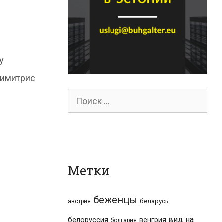
у
Димитрис
Поиск
для:
Метки
беженцы
беларусь
австрия
вид на
белоруссия
венгрия
болгария