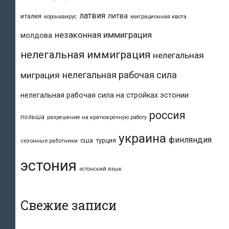
латвия
литва
италия
коронавирус
миграционная квота
незаконная иммиграция
молдова
нелегальная иммиграция
нелегальная
нелегальная рабочая сила
миграция
нелегальная рабочая сила на стройках эстонии
россия
польша
разрешение на краткосрочную работу
украина
финляндия
сша
турция
сезонные работники
эстония
эстонский язык
Свежие записи