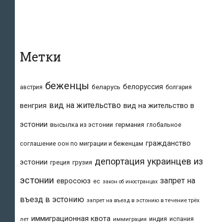
для:
Метки
беженцы
белоруссия
беларусь
австрия
болгария
вид на жительство
вид на жительство в
венгрия
эстонии
высылка из эстонии
германия
глобальное
гражданство
соглашение оон по миграции и беженцам
депортация украинцев из
эстонии
греция
грузия
эстонии
запрет на
евросоюз
ес
закон об иностранцах
въезд в эстонию
запрет на въезд в эстонию в течение трёх
иммиграционная квота
индия
испания
лет
иммиграция