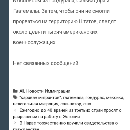
в основном из Гондураса, Сальвадора и
Гватемалы. За тем, чтобы они не смогли
прорваться на территорию Штатов, следят
около девяти тысяч американских
военнослужащих.
Нет связанных сообщений
Рубрики
All
,
Новости Иммиграции
Метки
"караван мигрантов"
,
гватемала
,
гондурас
,
мексика
,
нелегальная миграция
,
сальватор
,
сша
Навигация
Ежегодно до 40 врачей из третьих стран просят о
по
разрешении на работу в Эстонии
записям
В Нарве торжественно вручили свидетельства о
гражданстве