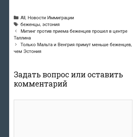
Рубрики
All
,
Новости Иммиграции
Метки
беженцы
,
эстония
Навигация
Митинг против приема беженцев прошел в центре
по
Таллина
записям
Только Мальта и Венгрия примут меньше беженцев,
чем Эстония
Задать вопрос или оставить
комментарий
комментарий