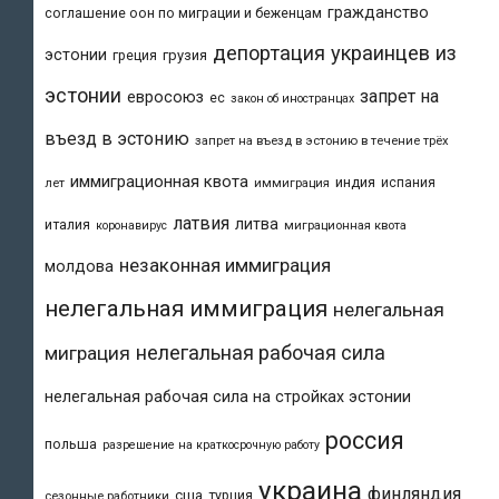
гражданство
соглашение оон по миграции и беженцам
депортация украинцев из
эстонии
греция
грузия
эстонии
запрет на
евросоюз
ес
закон об иностранцах
въезд в эстонию
запрет на въезд в эстонию в течение трёх
иммиграционная квота
индия
испания
лет
иммиграция
латвия
литва
италия
коронавирус
миграционная квота
незаконная иммиграция
молдова
нелегальная иммиграция
нелегальная
нелегальная рабочая сила
миграция
нелегальная рабочая сила на стройках эстонии
россия
польша
разрешение на краткосрочную работу
украина
финляндия
сша
турция
сезонные работники