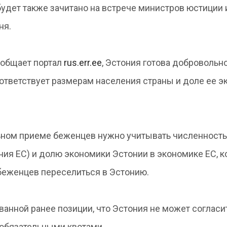
удет также зачитано на встрече министров юстиции 
ня.
ообщает портал
rus.err.ee
, Эстония готова добровольн
ответствует размерам населения страны и доле ее 
льном приеме беженцев нужно учитывать численность
ния ЕС) и долю экономики Эстонии в экономике ЕС, к
 беженцев переселиться в Эстонию.
анной ранее позиции, что Эстония не может согласи
обязательными квотами.