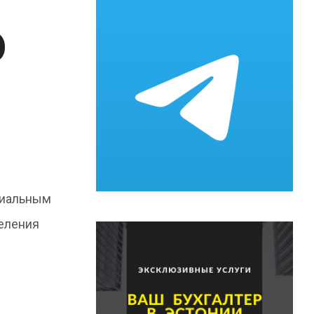
о
циальным
еления