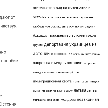
жительство
вид на жительство в
дают от
эстонии
высылка из эстонии
германия
частвуя,
глобальное соглашение оон по миграции и
гражданство эстонии
беженцам
греция
депортация украинцев из
грузия
нно
эстонии
евросоюз
ес
закон об иностранцах
е пособие
запрет на въезд в эстонию
запрет на
въезд в эстонию в течение трёх лет
иммиграционная квота
индия
иммиграция
латвия
литва
италия
испания
коронавирус
-
незаконная
молдова
миграционная квота
 Эстония