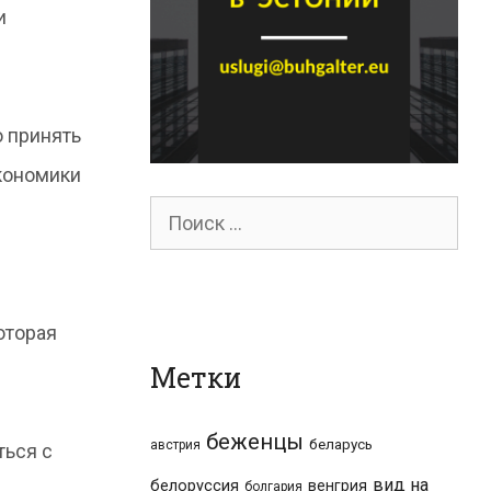
и
о принять
экономики
Поиск
для:
оторая
Метки
беженцы
беларусь
австрия
ться с
вид на
белоруссия
венгрия
болгария