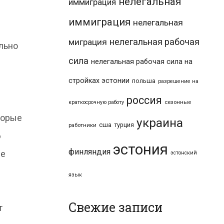
нелегальная
иммиграция
иммиграция
нелегальная
нелегальная рабочая
миграция
льно
сила
нелегальная рабочая сила на
стройках эстонии
.
польша
разрешение на
россия
краткосрочную работу
сезонные
торые
украина
сша
турция
работники
6
эстония
финляндия
ее
эстонский
язык
Свежие записи
т