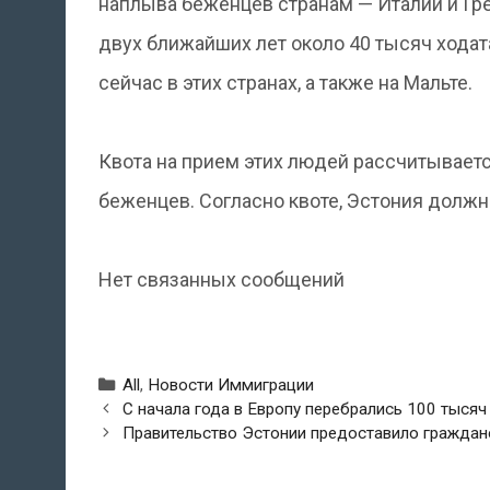
наплыва беженцев странам — Италии и Гре
двух ближайших лет около 40 тысяч ход
сейчас в этих странах, а также на Мальте.
Квота на прием этих людей рассчитываетс
беженцев. Согласно квоте, Эстония должна
Нет связанных сообщений
Рубрики
All
,
Новости Иммиграции
Навигация
С начала года в Европу перебрались 100 тысяч
по
Правительство Эстонии предоставило граждан
записям