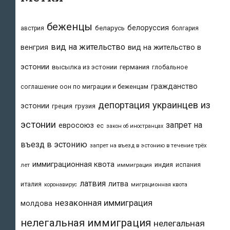
беженцы
белоруссия
беларусь
австрия
болгария
вид на жительство
вид на жительство в
венгрия
эстонии
высылка из эстонии
германия
глобальное
гражданство
соглашение оон по миграции и беженцам
депортация украинцев из
эстонии
греция
грузия
эстонии
запрет на
евросоюз
ес
закон об иностранцах
въезд в эстонию
запрет на въезд в эстонию в течение трёх
иммиграционная квота
индия
испания
лет
иммиграция
латвия
литва
италия
коронавирус
миграционная квота
незаконная иммиграция
молдова
нелегальная иммиграция
нелегальная