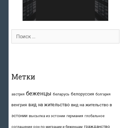
Поиск
для:
Метки
беженцы
белоруссия
беларусь
австрия
болгария
вид на жительство
вид на жительство в
венгрия
эстонии
высылка из эстонии
германия
глобальное
гражданство
соглашение оон по миграции и беженцам