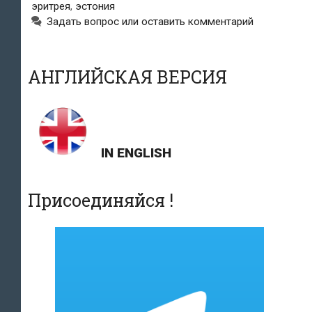
эритрея
,
эстония
200
Задать вопрос или оставить комментарий
выходцев
из
АНГЛИЙСКАЯ ВЕРСИЯ
Сирии
и
Ирака
IN ENGLISH
Присоединяйся !