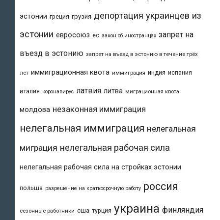
депортация украинцев из
эстонии
греция
грузия
эстонии
запрет на
евросоюз
ес
закон об иностранцах
въезд в эстонию
запрет на въезд в эстонию в течение трёх
иммиграционная квота
индия
испания
лет
иммиграция
латвия
литва
италия
коронавирус
миграционная квота
незаконная иммиграция
молдова
нелегальная иммиграция
нелегальная
нелегальная рабочая сила
миграция
нелегальная рабочая сила на стройках эстонии
россия
польша
разрешение на краткосрочную работу
украина
финляндия
сша
турция
сезонные работники