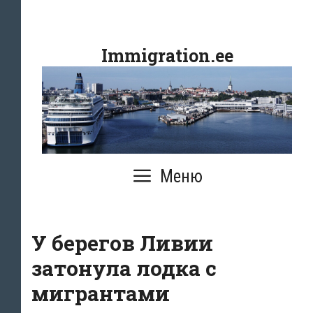
Перейти
к
Immigration.ee
содержимому
Меню
У берегов Ливии
затонула лодка с
мигрантами