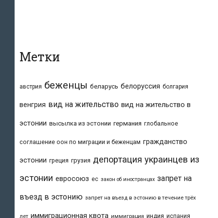
для:
Метки
беженцы
белоруссия
беларусь
австрия
болгария
вид на жительство
вид на жительство в
венгрия
эстонии
высылка из эстонии
германия
глобальное
гражданство
соглашение оон по миграции и беженцам
депортация украинцев из
эстонии
греция
грузия
эстонии
запрет на
евросоюз
ес
закон об иностранцах
въезд в эстонию
запрет на въезд в эстонию в течение трёх
иммиграционная квота
индия
испания
лет
иммиграция