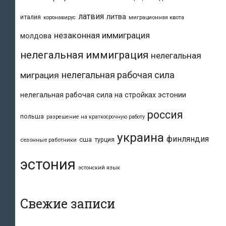
латвия
литва
италия
коронавирус
миграционная квота
незаконная иммиграция
молдова
нелегальная иммиграция
нелегальная
нелегальная рабочая сила
миграция
нелегальная рабочая сила на стройках эстонии
россия
польша
разрешение на краткосрочную работу
украина
финляндия
сша
турция
сезонные работники
эстония
эстонский язык
Свежие записи