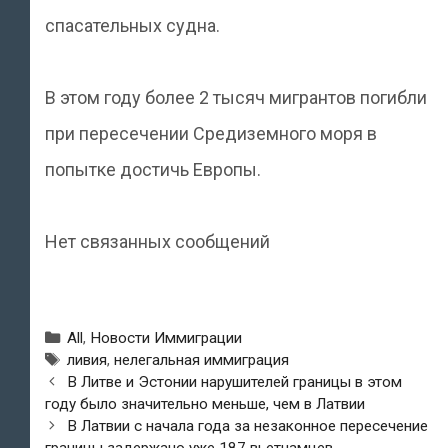
спасательных судна.
В этом году более 2 тысяч мигрантов погибли
при пересечении Средиземного моря в
попытке достичь Европы.
Нет связанных сообщений
Рубрики
All
,
Новости Иммиграции
Метки
ливия
,
нелегальная иммиграция
Навигация
В Литве и Эстонии нарушителей границы в этом
по
году было значительно меньше, чем в Латвии
записям
В Латвии с начала года за незаконное пересечение
границы задержано уже 187 вьетнамцев