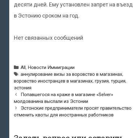
десяти дней. Ему установлен запрет на въезд
в Эстонию сроком на год.
Нет связанных сообщений
Рубрики
All
,
Новости Иммиграции
Метки
аннулирование визы за воровство в магазинах
,
воровство иностранцев в магазинах
,
грузия
,
турция
,
эстония
Навигация
Попавшегося на краже в магазине «Selver»
по
молдованина выслали из Эстонии
записям
Эстонские предприниматели просят правительство
отменить квоты для иностранных работников