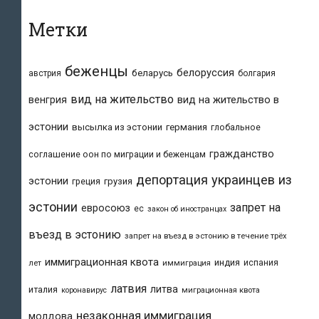
Метки
беженцы
белоруссия
беларусь
австрия
болгария
вид на жительство
вид на жительство в
венгрия
эстонии
высылка из эстонии
германия
глобальное
гражданство
соглашение оон по миграции и беженцам
депортация украинцев из
эстонии
греция
грузия
эстонии
запрет на
евросоюз
ес
закон об иностранцах
въезд в эстонию
запрет на въезд в эстонию в течение трёх
иммиграционная квота
индия
испания
лет
иммиграция
латвия
литва
италия
коронавирус
миграционная квота
незаконная иммиграция
молдова