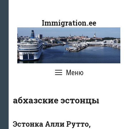
Перейти
к
Immigration.ee
содержимому
Меню
абхазские эстонцы
Эстонка Алли Рутто,