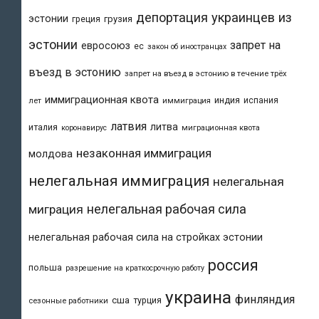
депортация украинцев из
эстонии
греция
грузия
эстонии
запрет на
евросоюз
ес
закон об иностранцах
въезд в эстонию
запрет на въезд в эстонию в течение трёх
иммиграционная квота
индия
испания
лет
иммиграция
латвия
литва
италия
коронавирус
миграционная квота
незаконная иммиграция
молдова
нелегальная иммиграция
нелегальная
нелегальная рабочая сила
миграция
нелегальная рабочая сила на стройках эстонии
россия
польша
разрешение на краткосрочную работу
украина
финляндия
сша
турция
сезонные работники