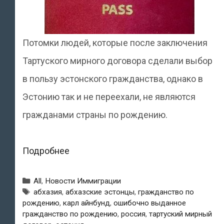
Потомки людей, которые после заключения
Тартуского мирного договора сделали выбор
в пользу эстонского гражданства, однако в
Эстонию так и не переехали, не являются
гражданами страны по рождению.
МВД
Подробнее
Эстонии:
Рубрики
All
,
Новости Иммиграции
«Государство
Метки
абхазия
,
абхазские эстонцы
,
гражданство по
рождению
,
карл айнбунд
,
ошибочно выданное
решает
гражданство по рождению
,
россия
,
тартуский мирный
проблему