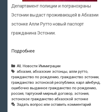
Департамент полиции и погранохраны
Эстонии выдаст проживающей в Абхазии
эстонке Алли Рутто новый паспорт
гражданина Эстонии.
Эстонка
Подробнее
Алли
Рубрики
All
,
Новости Иммиграции
Рутто,
Метки
абхазия
,
абхазские эстонцы
,
алли рутто
,
гражданство по рождению
,
гражданство эстонии
,
живущая
гражданство эстонской республики
,
карл айнбунд
,
в
ошибочно выданное гражданство по рождению
,
россия
,
тартуский мирный договор
,
эстония
,
Абхазии,
эстонское гражданство абхазской эстонке
получит
Задать вопрос или оставить комментарий