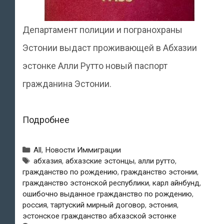
Департамент полиции и погранохраны
Эстонии выдаст проживающей в Абхазии
эстонке Алли Рутто новый паспорт
гражданина Эстонии.
Эстонка
Подробнее
Алли
Рубрики
All
,
Новости Иммиграции
Рутто,
Метки
абхазия
,
абхазские эстонцы
,
алли рутто
,
гражданство по рождению
,
гражданство эстонии
,
живущая
гражданство эстонской республики
,
карл айнбунд
,
в
ошибочно выданное гражданство по рождению
,
россия
,
тартуский мирный договор
,
эстония
,
Абхазии,
эстонское гражданство абхазской эстонке