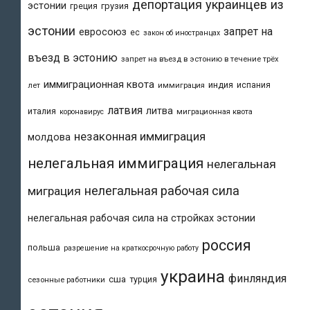
депортация украинцев из
эстонии
греция
грузия
эстонии
запрет на
евросоюз
ес
закон об иностранцах
въезд в эстонию
запрет на въезд в эстонию в течение трёх
иммиграционная квота
индия
испания
лет
иммиграция
латвия
литва
италия
коронавирус
миграционная квота
незаконная иммиграция
молдова
нелегальная иммиграция
нелегальная
нелегальная рабочая сила
миграция
нелегальная рабочая сила на стройках эстонии
россия
польша
разрешение на краткосрочную работу
украина
финляндия
сша
турция
сезонные работники