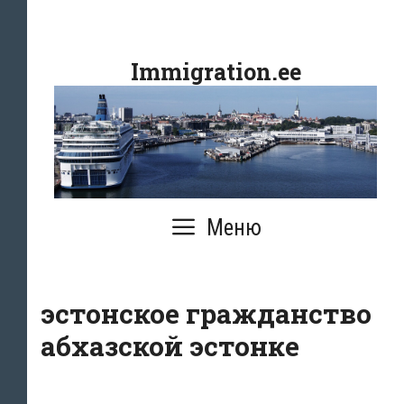
Перейти
к
Immigration.ee
содержимому
Меню
эстонское гражданство
абхазской эстонке