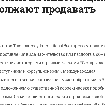
олжают продавать
нтство Transparency International бьет тревогу: практи
доставления вида на жительство или паспорта в обм
естиции некоторыми странами-членами ЕС открывает
еступникам и коррупционерам». Международная
равительственная организация может обратиться в 
редложением о существенной корректировке подоб
грамм. Означает ли это, что тех, кто строит «запасной
одром» на Западе, ждет ужесточение требований и б