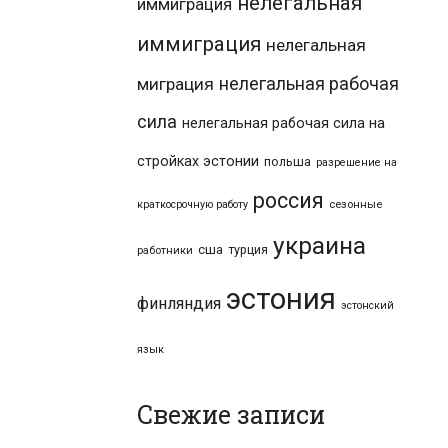
нелегальная
иммиграция
иммиграция
нелегальная
нелегальная рабочая
миграция
сила
нелегальная рабочая сила на
стройках эстонии
польша
разрешение на
россия
краткосрочную работу
сезонные
украина
сша
турция
работники
эстония
финляндия
эстонский
язык
Свежие записи