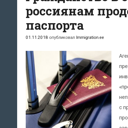
россиянам прод
паспорта
01.11.2018
опубликовал
Immigration.ee
Аге
пре
инв
«пр
неп
с п
про
аэр