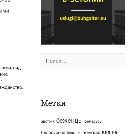
ками
Поиск
пании
,
вид
для:
ании
,
е
ражданство
,
Метки
беженцы
беларусь
австрия
вид на
белоруссия
венгрия
болгария