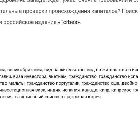
тельные проверки происхождения капиталов? Поис
ня российское издание
«Forbes»
.
лия
,
великобритания
,
вид на жительство
,
вид на жительство в ис
галии
,
виза инвестора
,
вьетнам
,
гражданство
,
гражданство исп
тво мальты
,
гражданство португалии
,
гражданство сша
,
двойно
инвестиционная виза
,
индия
,
испания
,
канада
,
кипр
,
кипрское г
россия
,
санкционный список
,
сша
,
южная корея