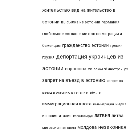
жительство
вид на жительство в
эстонии
высылка из эстонии
германия
глобальное соглашение оон по миграции и
гражданство эстонии
беженцам
греция
депортация украинцев из
грузия
эстонии
евросоюз
ес
закон об иностранцах
запрет на въезд в эстонию
запрет на
въезд в эстонию в течение трёх лет
иммиграционная квота
индия
иммиграция
латвия
литва
италия
испания
коронавирус
незаконная
молдова
миграционная квота