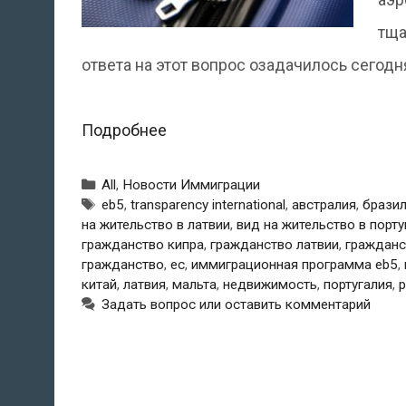
тща
ответа на этот вопрос озадачилось сегод
Гражданство
Подробнее
в
Рубрики
All
,
Новости Иммиграции
обмен
Метки
eb5
,
transparency international
,
австралия
,
брази
на жительство в латвии
,
вид на жительство в порту
на
гражданство кипра
,
гражданство латвии
,
гражданс
инвестиции:
гражданство
,
ес
,
иммиграционная программа eb5
,
китай
,
латвия
,
мальта
,
недвижимость
,
португалия
,
россиянам
Задать вопрос или оставить комментарий
продолжают
продавать
паспорта