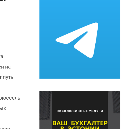
ка
ен на
 путь
Брюссель
ных
олее