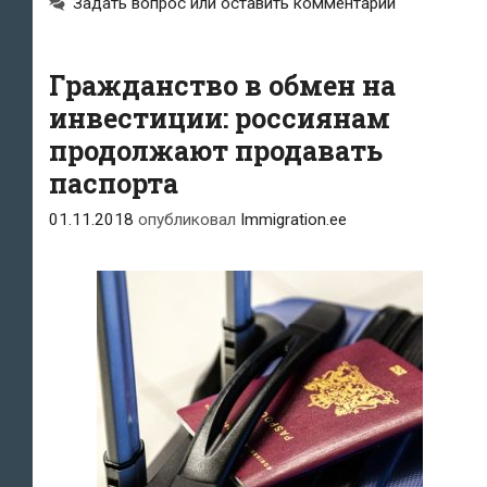
Задать вопрос или оставить комментарий
в
странах
Гражданство в обмен на
ЕС
инвестиции: россиянам
могут
продолжают продавать
паспорта
увеличить
риски
01.11.2018
опубликовал
Immigration.ee
отмывания
денег»