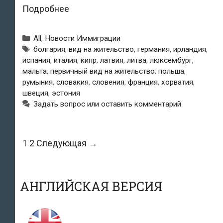
Как
Подробнее
место
Рубрики
All
,
Новости Иммиграции
жительство
Метки
болгария
,
вид на жительство
,
германия
,
ирландия
,
испания
,
италия
,
кипр
,
латвия
,
литва
,
люксембург
,
Латвия
мальта
,
первичный вид на жительство
,
польша
,
не
румыния
,
словакия
,
словения
,
франция
,
хорватия
,
швеция
,
эстония
очень
Задать вопрос или оставить комментарий
интересует
иностранцев
Навигация
1
2
Следующая →
по
записям
АНГЛИЙСКАЯ ВЕРСИЯ