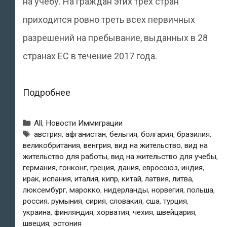
на учебу. На граждан этих трех стран
приходится ровно треть всех первичных
разрешений на пребывание, выданных в 28
странах ЕС в течение 2017 года.
Мигранты
Подробнее
в
Рубрики
All
,
Новости Иммиграции
Евросоюзе:
Метки
австрия
,
афганистан
,
бельгия
,
болгария
,
бразилия
,
великобритания
,
венгрия
,
вид на жительство
,
вид на
украинцы
жительство для работы
,
вид на жительство для учебы
,
лидируют
германия
,
гонконг
,
греция
,
дания
,
евросоюз
,
индия
,
ирак
,
испания
,
италия
,
кипр
,
китай
,
латвия
,
литва
,
с
люксембург
,
марокко
,
нидерланды
,
норвегия
,
польша
,
большим
россия
,
румыния
,
сирия
,
словакия
,
сша
,
турция
,
украина
,
финляндия
,
хорватия
,
чехия
,
швейцария
,
отрывом
швеция
,
эстония