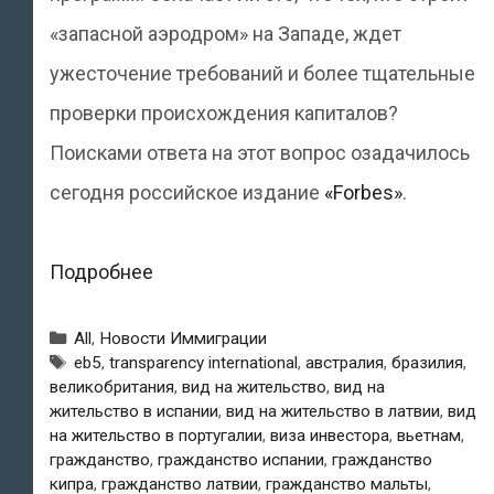
«запасной аэродром» на Западе, ждет
ужесточение требований и более тщательные
проверки происхождения капиталов?
Поисками ответа на этот вопрос озадачилось
сегодня российское издание
«Forbes»
.
Гражданство
Подробнее
в
Рубрики
All
,
Новости Иммиграции
обмен
Метки
eb5
,
transparency international
,
австралия
,
бразилия
,
великобритания
,
вид на жительство
,
вид на
на
жительство в испании
,
вид на жительство в латвии
,
вид
инвестиции:
на жительство в португалии
,
виза инвестора
,
вьетнам
,
гражданство
,
гражданство испании
,
гражданство
россиянам
кипра
,
гражданство латвии
,
гражданство мальты
,