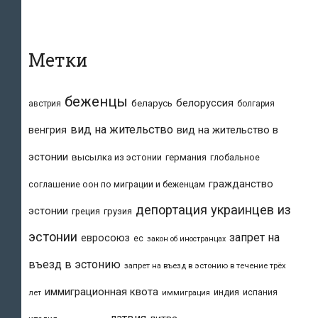
Метки
беженцы
белоруссия
беларусь
австрия
болгария
вид на жительство
вид на жительство в
венгрия
эстонии
высылка из эстонии
германия
глобальное
гражданство
соглашение оон по миграции и беженцам
депортация украинцев из
эстонии
греция
грузия
эстонии
запрет на
евросоюз
ес
закон об иностранцах
въезд в эстонию
запрет на въезд в эстонию в течение трёх
иммиграционная квота
индия
испания
лет
иммиграция