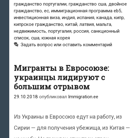
продолжают
гражданство португалии
,
гражданство сша
,
двойное
гражданство
,
ес
,
иммиграционная программа eb5
,
продавать
инвестиционная виза
,
индия
,
испания
,
канада
,
кипр
,
кипрское гражданство
,
китай
,
латвия
,
мальта
,
паспорта
недвижимость
,
португалия
,
россия
,
санкционный
список
,
сша
,
южная корея
Задать вопрос или оставить комментарий
Мигранты в Евросоюзе:
украинцы лидируют с
большим отрывом
29.10.2018
опубликовал
Immigration.ee
Из Украины в Евросоюз едут на работу, из
Сирии — для получения убежища, из Китая —