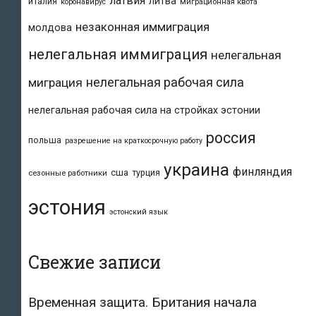
латвия
литва
италия
коронавирус
миграционная квота
незаконная иммиграция
молдова
нелегальная иммиграция
нелегальная
нелегальная рабочая сила
миграция
нелегальная рабочая сила на стройках эстонии
россия
польша
разрешение на краткосрочную работу
украина
финляндия
сша
турция
сезонные работники
эстония
эстонский язык
Свежие записи
Временная защита. Британия начала