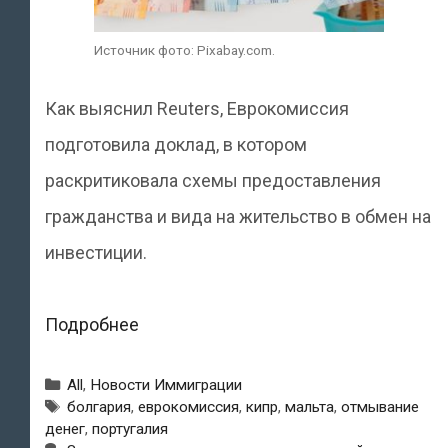
Источник фото: Pixabay.com.
Как выяснил Reuters, Еврокомиссия
подготовила доклад, в котором
раскритиковала схемы предоставления
гражданства и вида на жительство в обмен на
инвестиции.
Еврокомиссия:
Подробнее
«Виды
Рубрики
All
,
Новости Иммиграции
на
Метки
болгария
,
еврокомиссия
,
кипр
,
мальта
,
отмывание
денег
,
португалия
жительство