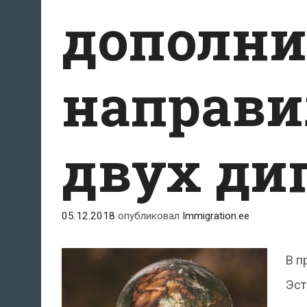
дополни
направи
двух ди
05.12.2018
опубликовал
Immigration.ee
В п
Эст