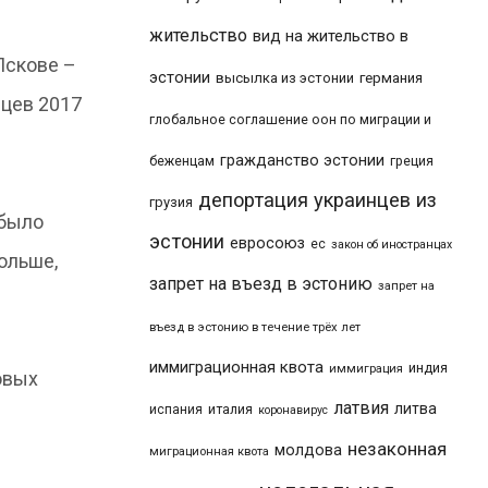
жительство
вид на жительство в
Пскове –
эстонии
высылка из эстонии
германия
яцев 2017
глобальное соглашение оон по миграции и
гражданство эстонии
беженцам
греция
депортация украинцев из
грузия
 было
эстонии
евросоюз
ес
закон об иностранцах
ольше,
запрет на въезд в эстонию
запрет на
въезд в эстонию в течение трёх лет
иммиграционная квота
индия
иммиграция
овых
латвия
литва
италия
испания
коронавирус
незаконная
молдова
миграционная квота