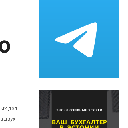
ю
ных дел
а двух