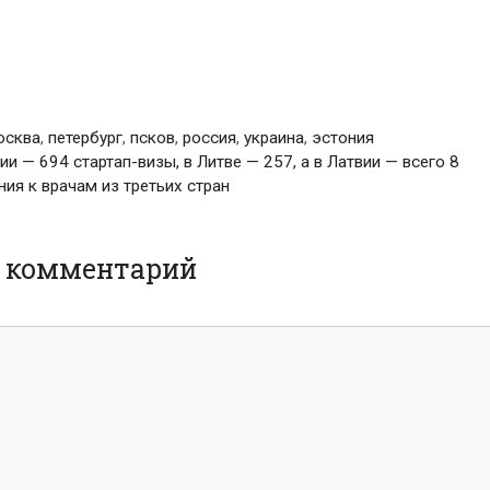
осква
,
петербург
,
псков
,
россия
,
украина
,
эстония
и — 694 стартап-визы, в Литве — 257, а в Латвии — всего 8
ия к врачам из третьих стран
ь комментарий