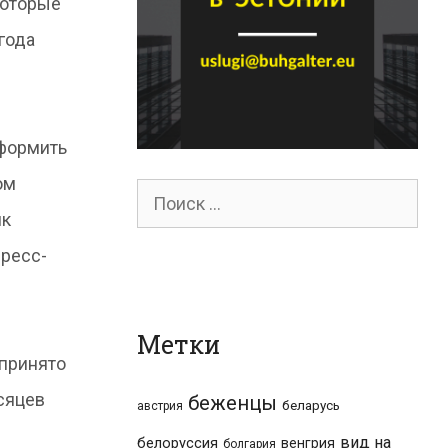
которые
года
оформить
ом
Поиск
ик
для:
пресс-
Метки
 принято
есяцев
беженцы
беларусь
австрия
вид на
белоруссия
венгрия
болгария