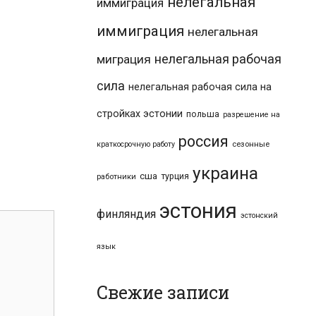
нелегальная
иммиграция
иммиграция
нелегальная
нелегальная рабочая
миграция
сила
нелегальная рабочая сила на
стройках эстонии
польша
разрешение на
россия
краткосрочную работу
сезонные
украина
сша
турция
работники
эстония
финляндия
эстонский
язык
Свежие записи