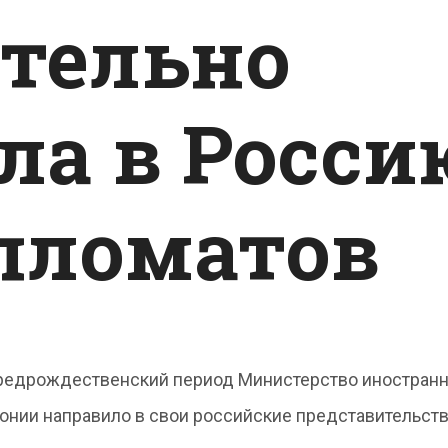
тельно
ла в Росси
пломатов
редрождественский период Министерство иностран
онии направило в свои российские представительств