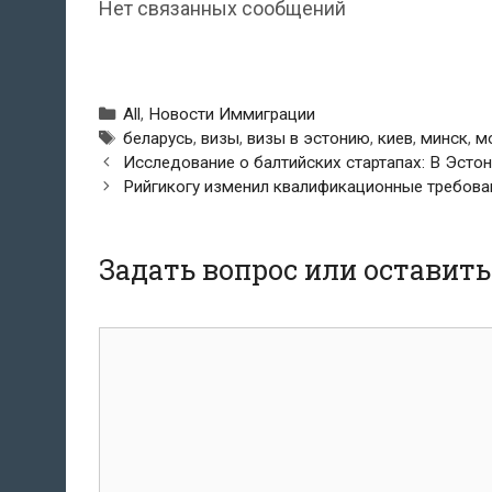
Нет связанных сообщений
Рубрики
All
,
Новости Иммиграции
Метки
беларусь
,
визы
,
визы в эстонию
,
киев
,
минск
,
м
Навигация
Исследование о балтийских стартапах: В Эстони
по
Рийгикогу изменил квалификационные требован
записям
Задать вопрос или оставит
комментарий