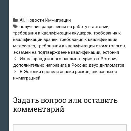
Рубрики
All
,
Новости Иммиграции
Метки
получение разрешения на работу в эстонии
,
требования к квалификации акушерок
,
требования к
квалификации врачей
,
требования к квалификации
медсестер
,
требования к квалификации стоматологов
,
экзамен на подтверждение квалификации
,
эстония
Навигация
Из-за праздничного наплыва туристов Эстония
по
дополнительно направила в Россию двух дипломатов
записям
В Эстонии провели анализ рисков, связанных с
иммиграцией
Задать вопрос или оставить
комментарий
комментарий