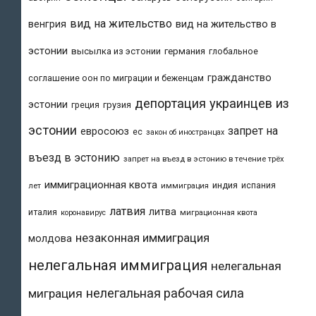
вид на жительство
вид на жительство в
венгрия
эстонии
высылка из эстонии
германия
глобальное
гражданство
соглашение оон по миграции и беженцам
депортация украинцев из
эстонии
греция
грузия
эстонии
запрет на
евросоюз
ес
закон об иностранцах
въезд в эстонию
запрет на въезд в эстонию в течение трёх
иммиграционная квота
индия
испания
лет
иммиграция
латвия
литва
италия
коронавирус
миграционная квота
незаконная иммиграция
молдова
нелегальная иммиграция
нелегальная
нелегальная рабочая сила
миграция