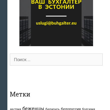
Поиск
для:
Метки
беженцы
белоруссия
беларусь
австрия
болгария