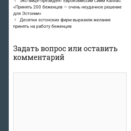
Навигация
Экс-вице-президент Еврокомиссии Сийм Каллас:
по
«Принять 200 беженцев — очень неудачное решение
записям
для Эстонии»
Десятки эстонских фирм выразили желание
принять на работу беженцев
Задать вопрос или оставить
комментарий
комментарий