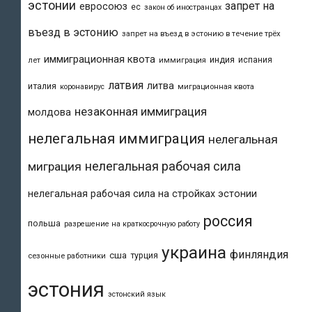
эстонии
запрет на
евросоюз
ес
закон об иностранцах
въезд в эстонию
запрет на въезд в эстонию в течение трёх
иммиграционная квота
индия
испания
лет
иммиграция
латвия
литва
италия
коронавирус
миграционная квота
незаконная иммиграция
молдова
нелегальная иммиграция
нелегальная
нелегальная рабочая сила
миграция
нелегальная рабочая сила на стройках эстонии
россия
польша
разрешение на краткосрочную работу
украина
финляндия
сша
турция
сезонные работники
эстония
эстонский язык