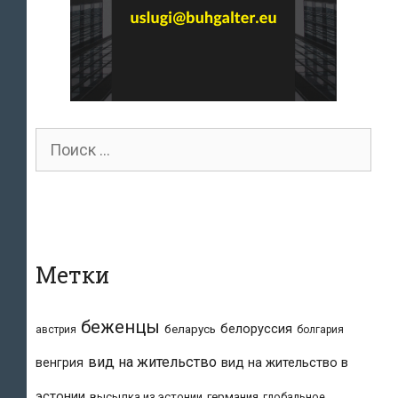
Поиск
для:
Метки
беженцы
белоруссия
беларусь
австрия
болгария
вид на жительство
вид на жительство в
венгрия
эстонии
высылка из эстонии
германия
глобальное