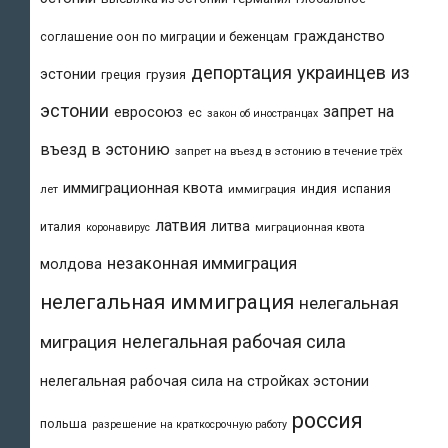
гражданство
соглашение оон по миграции и беженцам
депортация украинцев из
эстонии
греция
грузия
эстонии
запрет на
евросоюз
ес
закон об иностранцах
въезд в эстонию
запрет на въезд в эстонию в течение трёх
иммиграционная квота
индия
испания
лет
иммиграция
латвия
литва
италия
коронавирус
миграционная квота
незаконная иммиграция
молдова
нелегальная иммиграция
нелегальная
нелегальная рабочая сила
миграция
нелегальная рабочая сила на стройках эстонии
россия
польша
разрешение на краткосрочную работу