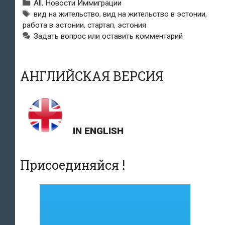
Рубрики
All
,
Новости Иммиграции
смягчит
Метки
вид на жительство
,
вид на жительство в эстонии
,
работа в эстонии
,
стартап
,
эстония
требования
Задать вопрос или оставить комментарий
к
найму
АНГЛИЙСКАЯ ВЕРСИЯ
на
работу
иностранцев
IN ENGLISH
Присоединяйся !