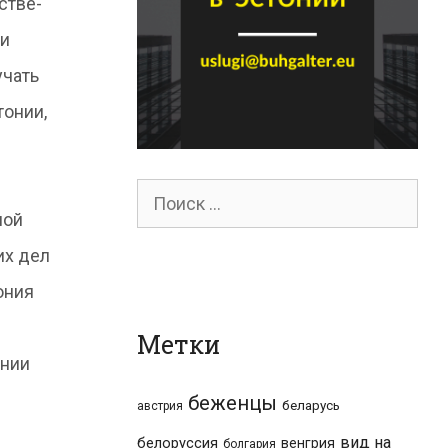
стве-
 и
учать
тонии,
Поиск
ной
для:
их дел
ония
Метки
ании
беженцы
беларусь
австрия
вид на
белоруссия
венгрия
болгария