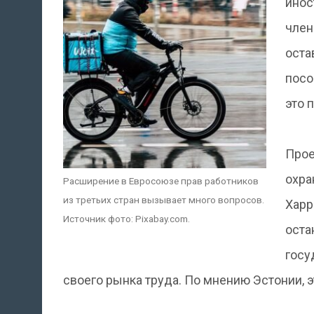
инос
член
оста
посо
это 
Прое
охра
Расширение в Евросоюзе прав работников
из третьих стран вызывает много вопросов.
Харр
Источник фото: Pixabay.com.
оста
госу
своего рынка труда. По мнению Эстонии, 