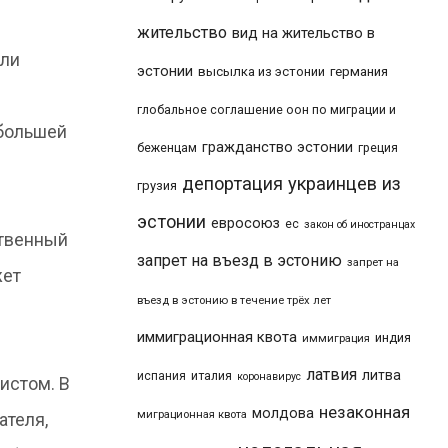
жительство
вид на жительство в
сли
эстонии
высылка из эстонии
германия
глобальное соглашение оон по миграции и
 большей
гражданство эстонии
беженцам
греция
депортация украинцев из
грузия
эстонии
евросоюз
ес
закон об иностранцах
ственный
запрет на въезд в эстонию
запрет на
жет
въезд в эстонию в течение трёх лет
иммиграционная квота
индия
иммиграция
латвия
литва
италия
испания
коронавирус
истом. В
незаконная
молдова
миграционная квота
ателя,