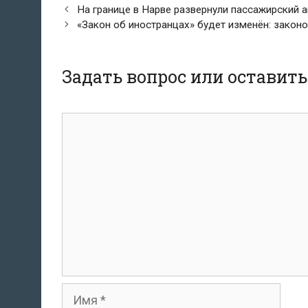
Навигация
На границе в Нарве развернули пассажирский
по
«Закон об иностранцах» будет изменён: закон
записям
Задать вопрос или оставит
комментарий
Имя