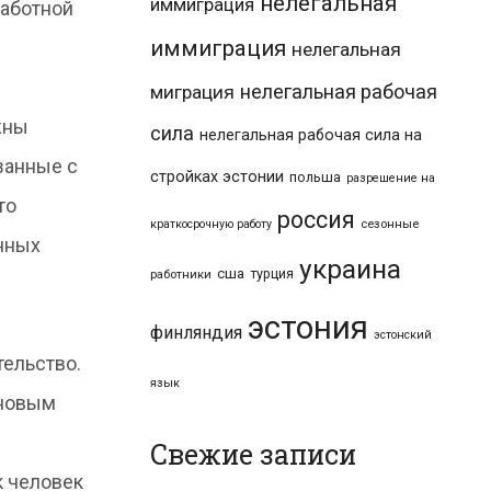
нелегальная
иммиграция
работной
иммиграция
нелегальная
нелегальная рабочая
миграция
жны
сила
нелегальная рабочая сила на
занные с
стройках эстонии
польша
разрешение на
то
россия
краткосрочную работу
сезонные
ённых
украина
сша
турция
работники
эстония
финляндия
эстонский
тельство.
язык
 новым
Свежие записи
к человек