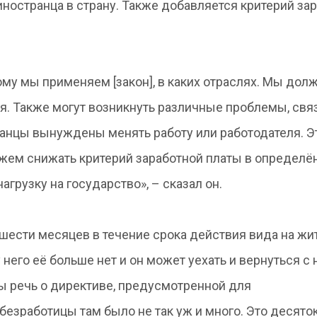
ностранца в страну. Также добавляется критерий за
му мы применяем [закон], в каких отраслях. Мы дол
ия. Также могут возникнуть различные проблемы, свя
ранцы вынуждены менять работу или работодателя. Э
ожем снижать критерий заработной платы в определ
агрузку на государство», – сказал он.
 шести месяцев в течение срока действия вида на жи
 него её больше нет и он может уехать и вернуться с
ты речь о директиве, предусмотренной для
езработицы там было не так уж и много. Это десято