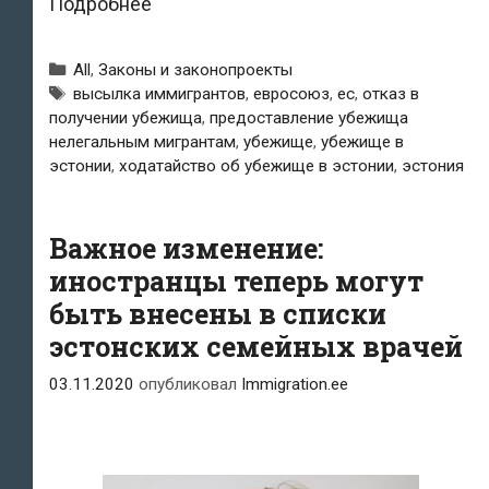
Эстонии
Подробнее
удаётся
Рубрики
All
,
Законы и законопроекты
высылать
Метки
высылка иммигрантов
,
евросоюз
,
ес
,
отказ в
получении убежища
,
предоставление убежища
до
нелегальным мигрантам
,
убежище
,
убежище в
90%
эстонии
,
ходатайство об убежище в эстонии
,
эстония
мигрантов,
не
Важное изменение:
иностранцы теперь могут
имеющих
быть внесены в списки
права
эстонских семейных врачей
на
03.11.2020
опубликовал
Immigration.ee
убежище