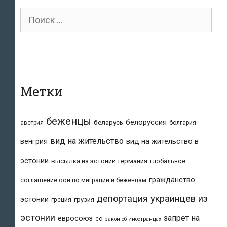
Поиск
для:
Метки
беженцы
белоруссия
беларусь
австрия
болгария
вид на жительство
вид на жительство в
венгрия
эстонии
высылка из эстонии
германия
глобальное
гражданство
соглашение оон по миграции и беженцам
депортация украинцев из
эстонии
греция
грузия
эстонии
запрет на
евросоюз
ес
закон об иностранцах