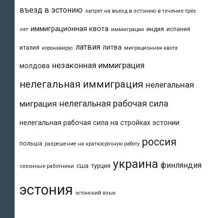
въезд в эстонию
запрет на въезд в эстонию в течение трёх
иммиграционная квота
индия
испания
лет
иммиграция
латвия
литва
италия
коронавирус
миграционная квота
незаконная иммиграция
молдова
нелегальная иммиграция
нелегальная
нелегальная рабочая сила
миграция
нелегальная рабочая сила на стройках эстонии
россия
польша
разрешение на краткосрочную работу
украина
финляндия
сша
турция
сезонные работники
эстония
эстонский язык