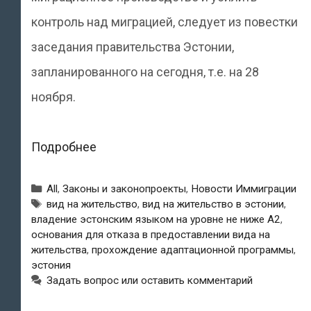
контроль над миграцией, следует из повестки
заседания правительства Эстонии,
запланированного на сегодня, т.е. на 28
ноября.
«Закон
Подробнее
об
Рубрики
All
,
Законы и законопроекты
,
Новости Иммиграции
иностранцах»
Метки
вид на жительство
,
вид на жительство в эстонии
,
владение эстонским языком на уровне не ниже A2
,
будет
основания для отказа в предоставлении вида на
изменён:
жительства
,
прохождение адаптационной программы
,
эстония
законом
Задать вопрос или оставить комментарий
будет