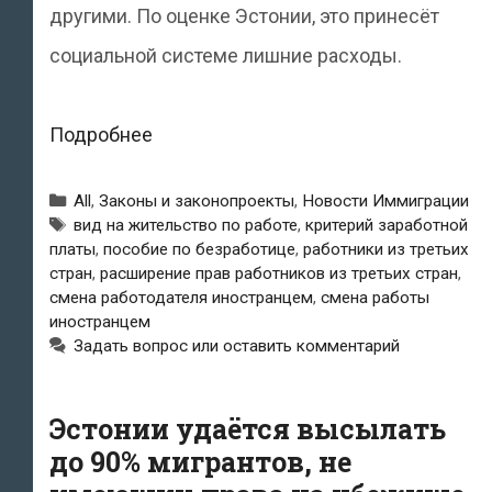
другими. По оценке Эстонии, это принесёт
социальной системе лишние расходы.
Расширение
Подробнее
в
Рубрики
All
,
Законы и законопроекты
,
Новости Иммиграции
Евросоюзе
Метки
вид на жительство по работе
,
критерий заработной
платы
,
пособие по безработице
,
работники из третьих
прав
стран
,
расширение прав работников из третьих стран
,
работников
смена работодателя иностранцем
,
смена работы
иностранцем
из
Задать вопрос или оставить комментарий
третьих
стран
Эстонии удаётся высылать
вызывает
до 90% мигрантов, не
много