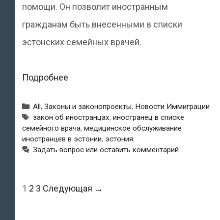
помощи. Он позволит иностранным
гражданам быть внесенными в списки
эстонских семейных врачей.
Важное
Подробнее
изменение:
Рубрики
All
,
Законы и законопроекты
,
Новости Иммиграции
иностранцы
Метки
закон об иностранцах
,
иностранец в списке
семейного врача
,
медицинское обслуживание
теперь
иностранцев в эстонии
,
эстония
могут
Задать вопрос или оставить комментарий
быть
внесены
Навигация
1
2
3
Следующая →
в
по
списки