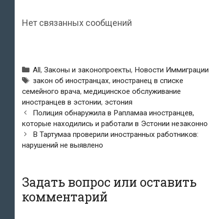
Нет связанных сообщений
Рубрики
All
,
Законы и законопроекты
,
Новости Иммиграции
Метки
закон об иностранцах
,
иностранец в списке
семейного врача
,
медицинское обслуживание
иностранцев в эстонии
,
эстония
Навигация
Полиция обнаружила в Рапламаа иностранцев,
по
которые находились и работали в Эстонии незаконно
записям
В Тартумаа проверили иностранных работников:
нарушений не выявлено
Задать вопрос или оставить
комментарий