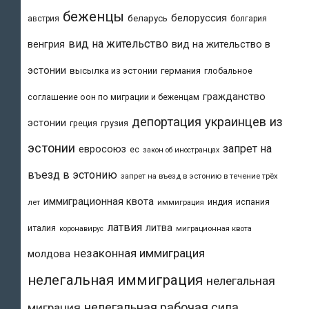
беженцы
белоруссия
беларусь
австрия
болгария
вид на жительство
вид на жительство в
венгрия
эстонии
высылка из эстонии
германия
глобальное
гражданство
соглашение оон по миграции и беженцам
депортация украинцев из
эстонии
греция
грузия
эстонии
запрет на
евросоюз
ес
закон об иностранцах
въезд в эстонию
запрет на въезд в эстонию в течение трёх
иммиграционная квота
индия
испания
лет
иммиграция
латвия
литва
италия
коронавирус
миграционная квота
незаконная иммиграция
молдова
нелегальная иммиграция
нелегальная
нелегальная рабочая сила
миграция