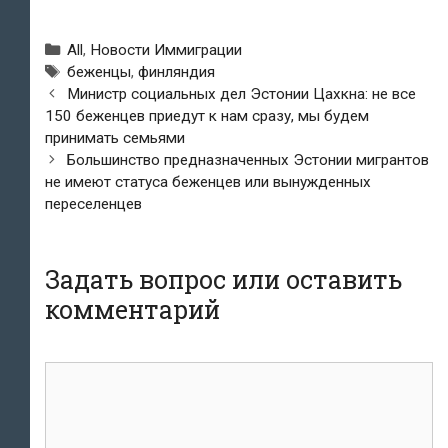
Рубрики
All
,
Новости Иммиграции
Метки
беженцы
,
финляндия
Навигация
Министр социальных дел Эстонии Цахкна: не все
по
150 беженцев приедут к нам сразу, мы будем
записям
принимать семьями
Большинство предназначенных Эстонии мигрантов
не имеют статуса беженцев или вынужденных
переселенцев
Задать вопрос или оставить
комментарий
комментарий