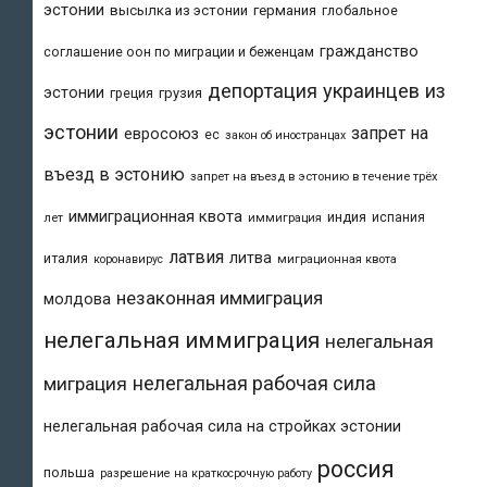
эстонии
высылка из эстонии
германия
глобальное
гражданство
соглашение оон по миграции и беженцам
депортация украинцев из
эстонии
греция
грузия
эстонии
запрет на
евросоюз
ес
закон об иностранцах
въезд в эстонию
запрет на въезд в эстонию в течение трёх
иммиграционная квота
индия
испания
лет
иммиграция
латвия
литва
италия
коронавирус
миграционная квота
незаконная иммиграция
молдова
нелегальная иммиграция
нелегальная
нелегальная рабочая сила
миграция
нелегальная рабочая сила на стройках эстонии
россия
польша
разрешение на краткосрочную работу