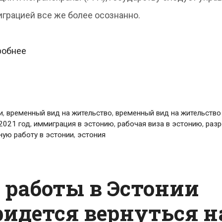
грацией все же более осознанно.
Вид
робнее
на
жительство
в
и
,
временный вид на жительство
,
временный вид на жительство
Эстонии
2021 год
,
иммиграция в эстонию
,
рабочая виза в эстонию
,
разр
ную работу в эстонии
,
эстония
не
должен
зависеть
 работы в Эстонии
от
идется вернуться н
быстроты