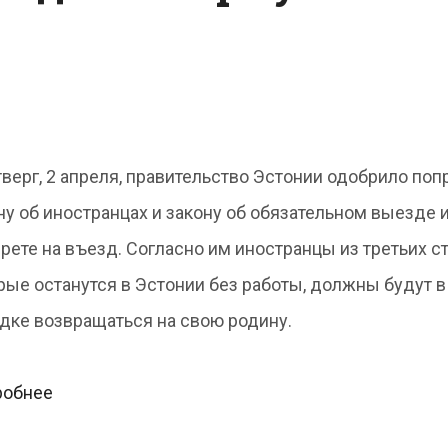
и
удачи
иностранца
тверг, 2 апреля, правительство Эстонии одобрило поп
ну об иностранцах и закону об обязательном выезде 
прете на въезд. Согласно им иностранцы из третьих ст
рые останутся в Эстонии без работы, должны будут 
дке возвращаться на свою родину.
Оставшимся
робнее
без