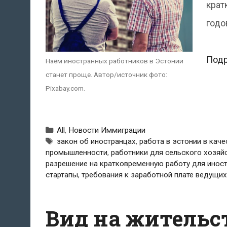
крат
годо
Под
Наём иностранных работников в Эстонии
станет проще. Автор/источник фото:
Pixabay.com.
Рубрики
All
,
Новости Иммиграции
Метки
закон об иностранцах
,
работа в эстонии в кач
промышленности
,
работники для сельского хозяй
разрешение на кратковременную работу для инос
стартапы
,
требования к заработной плате ведущи
Вид на жительст