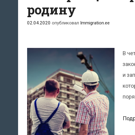
родину
02.04.2020
опубликовал
Immigration.ee
В че
зако
и за
кото
поря
Под