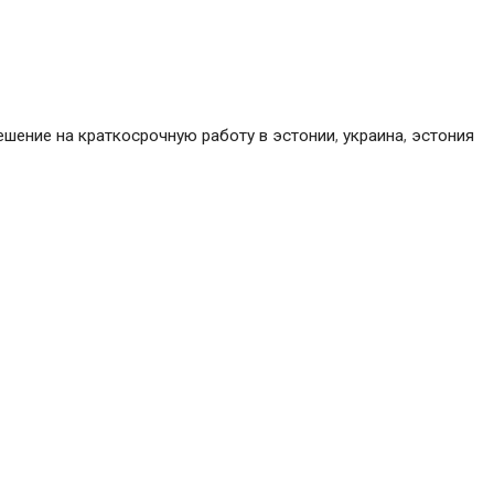
работы
в
Эстонии
иностранцам
ешение на краткосрочную работу в эстонии
,
украина
,
эстония
придется
вернуться
на
родину