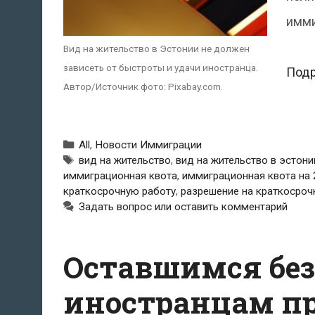
имми
Вид на жительство в Эстонии не должен
зависеть от быстроты и удачи иностранца.
Под
Автор/Источник фото: Pixabay.com.
Рубрики
All
,
Новости Иммиграции
Метки
вид на жительство
,
вид на жительство в эстони
иммиграционная квота
,
иммиграционная квота на 
краткосрочную работу
,
разрешение на краткосроч
Задать вопрос или оставить комментарий
Оставшимся без
иностранцам пр