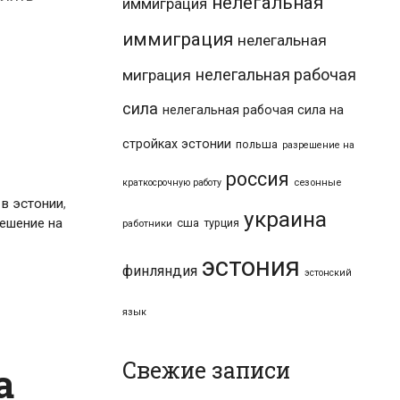
нелегальная
иммиграция
иммиграция
нелегальная
нелегальная рабочая
миграция
сила
нелегальная рабочая сила на
стройках эстонии
польша
разрешение на
россия
краткосрочную работу
сезонные
 в эстонии
,
украина
ешение на
сша
турция
работники
эстония
финляндия
эстонский
язык
Свежие записи
а