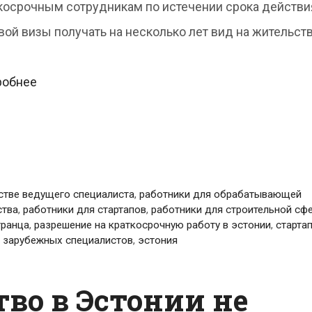
косрочным сотрудникам по истечении срока действи
вой визы получать на несколько лет вид на жительств
Наём
робнее
иностранных
работников
в
Эстонии
естве ведущего специалиста
,
работники для обрабатывающей
станет
ства
,
работники для стартапов
,
работники для строительной сф
транца
,
разрешение на краткосрочную работу в эстонии
,
старта
проще
х зарубежных специалистов
,
эстония
во в Эстонии не