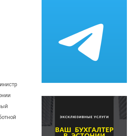
Министр
онии
ный
ботной