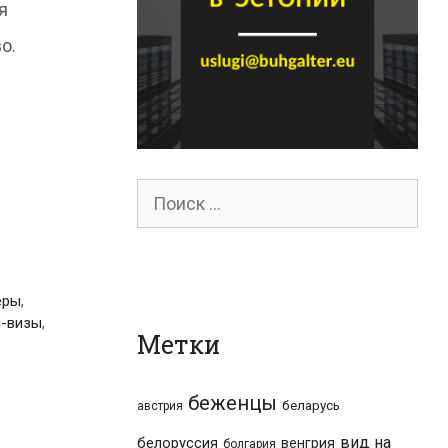
я
о.
Поиск
для:
еры
,
п-визы
,
Метки
беженцы
беларусь
австрия
вид на
белоруссия
венгрия
болгария