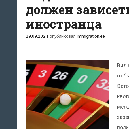
должен зависет
иностранца
29.09.2021
опубликовал
Immigration.ee
Вид 
от б
Эсто
квот
межд
заре
поли