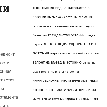
чи
жительство
вид на жительство в
эстонии
высылка из эстонии
германия
глобальное соглашение оон по миграции и
гражданство эстонии
беженцам
греция
депортация украинцев из
грузия
эстонии
евросоюз
зависит
ес
закон об иностранцах
запрет на въезд в эстонию
ности
запрет на
ионная
въезд в эстонию в течение трёх лет
еляется
иммиграционная квота
индия
иммиграция
бя
латвия
литва
италия
испания
коронавирус
артамента
незаконная
молдова
миграционная квота
влять